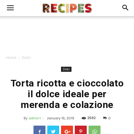
Home
Dolci
Dolci
Torta ricotta e cioccolato
il dolce ideale per
merenda e colazione
2592
By
admin1
-
January 16, 2019
0