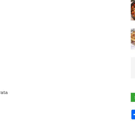
ROLL
rata