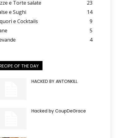
izze e Torte salate
23
alse e Sughi
14
iquori e Cocktails
9
ane
5
evande
4
RECIPE OF THE DAY
HACKED BY ANTONKILL
Hacked by CoupDeGrace