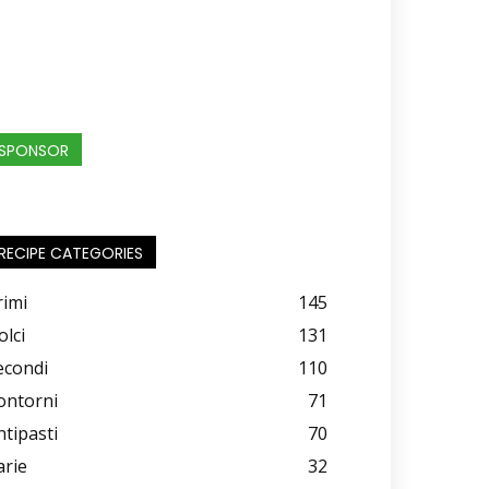
SPONSOR
RECIPE CATEGORIES
rimi
145
olci
131
econdi
110
ontorni
71
ntipasti
70
arie
32