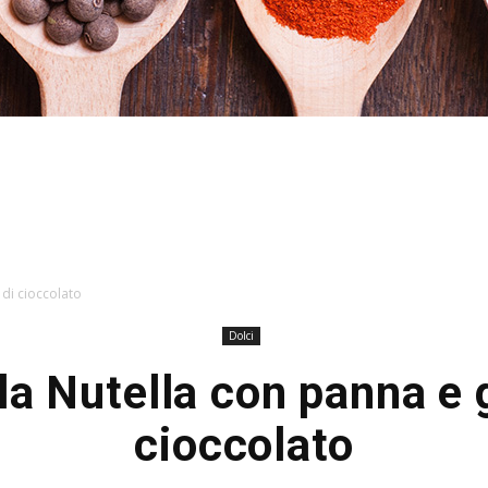
Hacked
 di cioccolato
Dolci
lla Nutella con panna e 
by
cioccolato