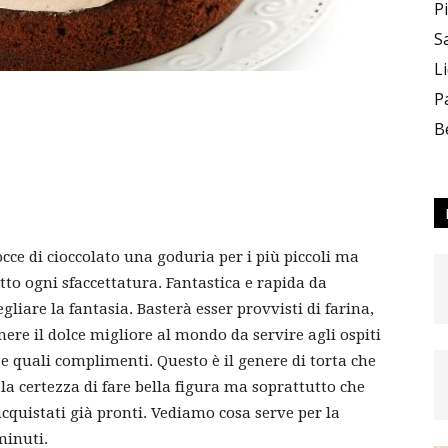
P
S
L
–
P
B
Team_CC
e di cioccolato una goduria per i più piccoli ma
to ogni sfaccettatura. Fantastica e rapida da
gliare la fantasia. Basterà esser provvisti di farina,
nere il dolce migliore al mondo da servire agli ospiti
e quali complimenti. Questo è il genere di torta che
la certezza di fare bella figura ma soprattutto che
ON
cquistati già pronti. Vediamo cosa serve per la
minuti.