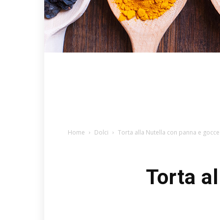
Home
Dolci
Torta alla Nutella con panna e gocce
Torta a