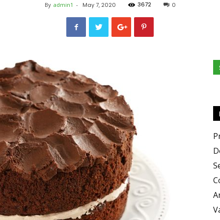
3672
By
admin1
-
May 7, 2020
0
Zero
X
P
D
S
C
Zero
A
V