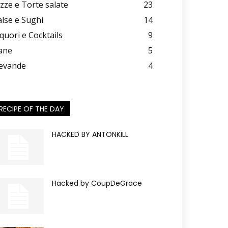
izze e Torte salate
23
alse e Sughi
14
iquori e Cocktails
9
ane
5
evande
4
RECIPE OF THE DAY
HACKED BY ANTONKILL
Hacked by CoupDeGrace