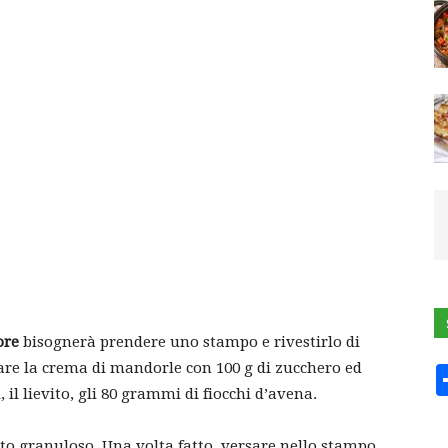
ROLL
ore
bisognerà prendere uno stampo e rivestirlo di
are la crema di mandorle con 100 g di zucchero ed
 il lievito, gli 80 grammi di fiocchi d’avena.
sto granuloso. Una volta fatto, versare nello stampo