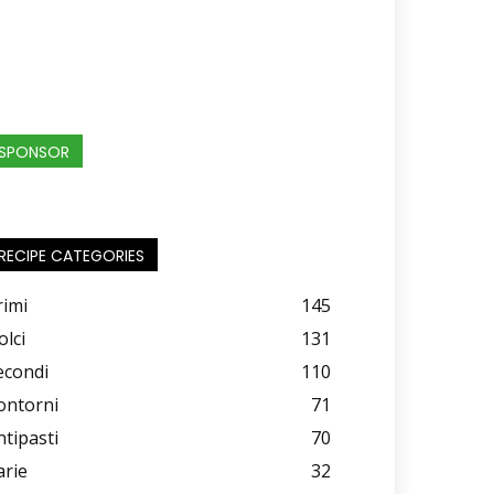
SPONSOR
RECIPE CATEGORIES
rimi
145
olci
131
econdi
110
ontorni
71
ntipasti
70
arie
32