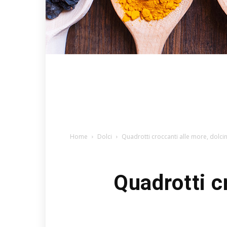
Home
Dolci
Quadrotti croccanti alle more, dolcin
Quadrotti c