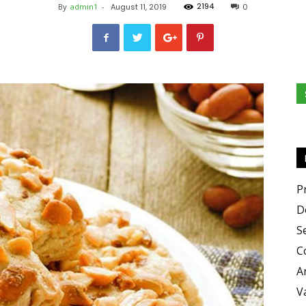
2194
By
admin1
-
August 11, 2019
0
Zero
X
P
D
S
C
Zero
A
V