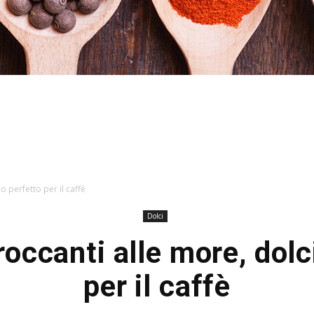
Hacked
o perfetto per il caffè
Dolci
roccanti alle more, dolc
by
per il caffè