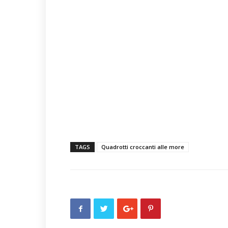
TAGS
Quadrotti croccanti alle more