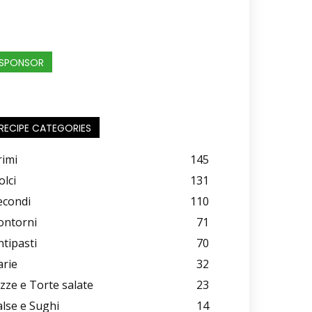
SPONSOR
RECIPE CATEGORIES
rimi
145
olci
131
econdi
110
ontorni
71
ntipasti
70
arie
32
izze e Torte salate
23
alse e Sughi
14