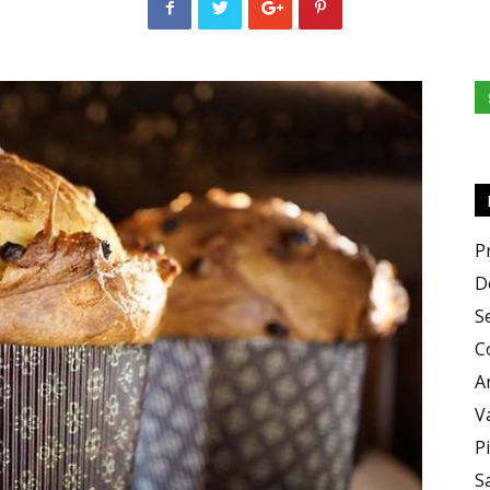
e
Sapori
P
D
S
C
A
V
P
S