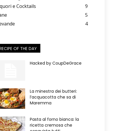
iquori e Cocktails
9
ane
5
evande
4
RECIPE OF THE DAY
Hacked by CoupDeGrace
La minestra dei butteri:
l’acquacotta che sa di
Maremma
Pasta al forno bianca: la
ricetta cremosa che