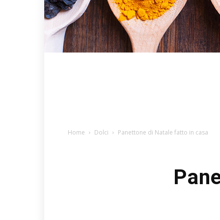
Home
Dolci
Panettone di Natale fatto in casa
Pane