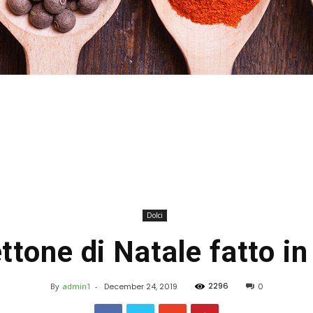
Stefania
Dolci
ttone di Natale fatto in
Profumi
2296
By
admin1
-
December 24, 2019
0