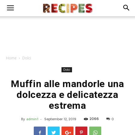
Home
Dolci
Dolci
Muffin alle mandorle una
dolcezza e delicatezza
estrema
2066
By
admin1
-
September 12, 2019
0