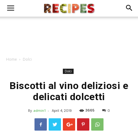
Home
Dolci
Dolci
Biscotti al vino deliziosi e
delicati dolcetti
3665
By
admin1
-
April 4, 2019
0