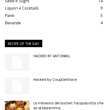
Salse e Sughi
14
Liquori e Cocktails
9
Pane
5
Bevande
4
RECIPE OF THE DAY
HACKED BY ANTONKILL
Hacked by CoupDeGrace
La minestra dei butteri: l’acquacotta che
sa di Maremma