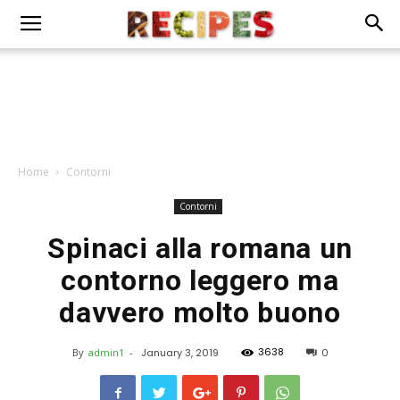
Home
Contorni
Contorni
Spinaci alla romana un
contorno leggero ma
davvero molto buono
3638
By
admin1
-
January 3, 2019
0