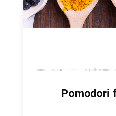
Home
Contorni
Pomodori farciti alle verdure un
Pomodori f