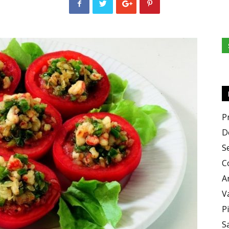
Zero
X
P
D
S
C
A
Zero
V
P
S