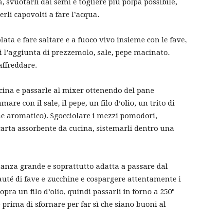
, svuotarli dai semi e togliere più polpa possibile,
rli capovolti a fare l’acqua.
lata e fare saltare e a fuoco vivo insieme con le fave,
poi l’aggiunta di prezzemolo, sale, pepe macinato.
affreddare.
ticina e passarle al mixer ottenendo del pane
e con il sale, il pepe, un filo d’olio, un trito di
e aromatico). Sgocciolare i mezzi pomodori,
carta assorbente da cucina, sistemarli dentro una
stanza grande e soprattutto adatta a passare dal
sauté di fave e zucchine e cospargere attentamente i
ra un filo d’olio, quindi passarli in forno a 250°
re prima di sfornare per far sì che siano buoni al