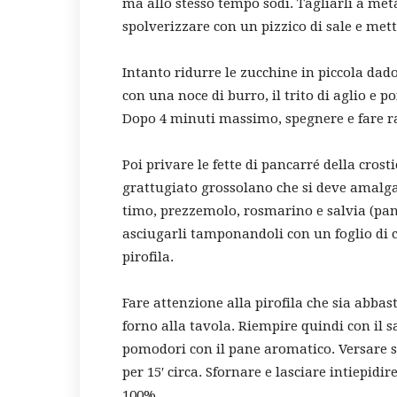
ma allo stesso tempo sodi. Tagliarli a metà
spolverizzare con un pizzico di sale e mette
Intanto ridurre le zucchine in piccola dado
con una noce di burro, il trito di aglio e 
Dopo 4 minuti massimo, spegnere e fare r
Poi privare le fette di pancarré della cros
grattugiato grossolano che si deve amalgamar
timo, prezzemolo, rosmarino e salvia (pan
asciugarli tamponandoli con un foglio di 
pirofila.
Fare attenzione alla pirofila che sia abba
forno alla tavola. Riempire quindi con il 
pomodori con il pane aromatico. Versare sop
per 15′ circa. Sfornare e lasciare intiepidi
100%.