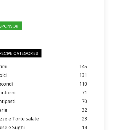
SPONSOR
RECIPE CATEGORIES
rimi
145
olci
131
econdi
110
ontorni
71
ntipasti
70
arie
32
izze e Torte salate
23
alse e Sughi
14