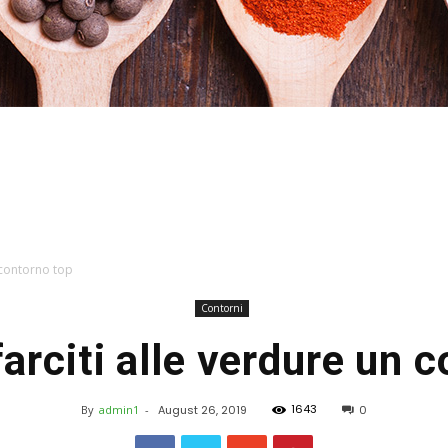
Hacked
 contorno top
Contorni
arciti alle verdure un c
by
1643
By
admin1
-
August 26, 2019
0