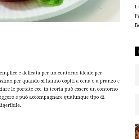
L
P
B
–
semplice e delicata per un contorno ideale per
Team_CC
massimo per quando si hanno ospiti a cena o a pranzo e
iare le portate ecc. In teoria può essere un contorno
 leggero e può accompagnare qualunque tipo di
igeribile.
ON