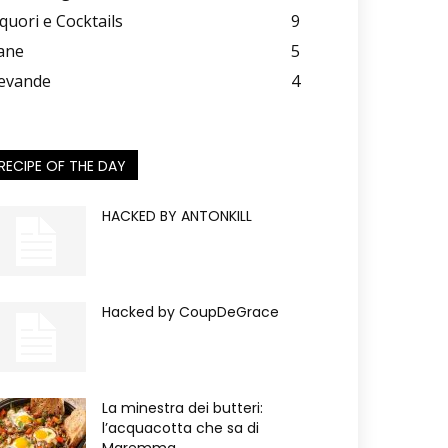
iquori e Cocktails
9
ane
5
evande
4
RECIPE OF THE DAY
HACKED BY ANTONKILL
Hacked by CoupDeGrace
La minestra dei butteri:
l’acquacotta che sa di