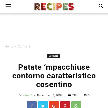
Home
Contorni
Contorni
Patate ‘mpacchiuse
contorno caratteristico
cosentino
2191
By
admin1
-
December 13, 2018
0