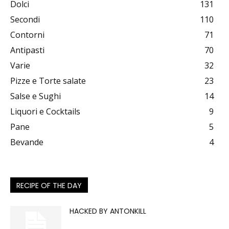
Dolci
131
Secondi
110
Contorni
71
Antipasti
70
Varie
32
Pizze e Torte salate
23
Salse e Sughi
14
Liquori e Cocktails
9
Pane
5
Bevande
4
RECIPE OF THE DAY
HACKED BY ANTONKILL