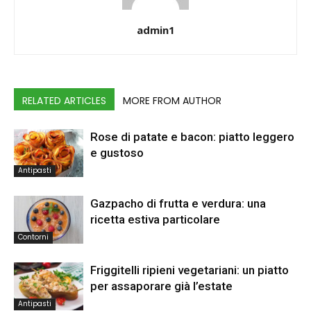
admin1
RELATED ARTICLES
MORE FROM AUTHOR
Rose di patate e bacon: piatto leggero
e gustoso
Antipasti
Gazpacho di frutta e verdura: una
ricetta estiva particolare
Contorni
Friggitelli ripieni vegetariani: un piatto
per assaporare già l’estate
Antipasti