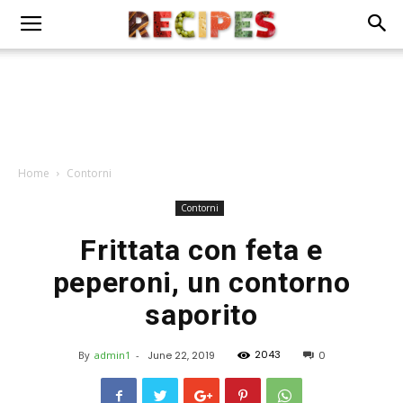
Home
Contorni
Contorni
Frittata con feta e
peperoni, un contorno
saporito
2043
By
admin1
-
June 22, 2019
0