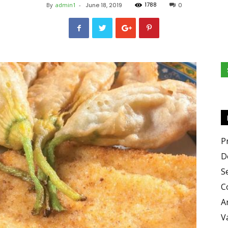
1788
By
admin1
-
June 18, 2019
0
Zero
X
P
D
S
C
Zero
A
V