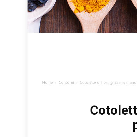
Home
Contorni
Cotolette di fiori, grissini e ma
Cotolett