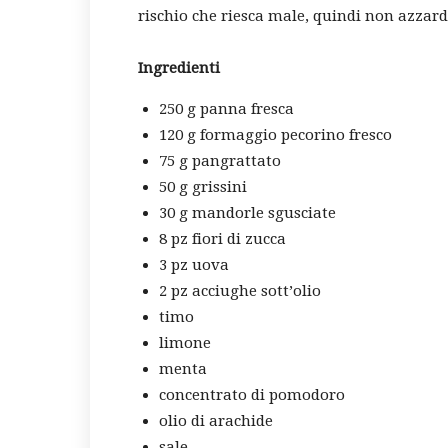
rischio che riesca male, quindi non azzard
Ingredienti
250 g panna fresca
120 g formaggio pecorino fresco
75 g pangrattato
50 g grissini
30 g mandorle sgusciate
8 pz fiori di zucca
3 pz uova
2 pz acciughe sott’olio
timo
limone
menta
concentrato di pomodoro
olio di arachide
sale