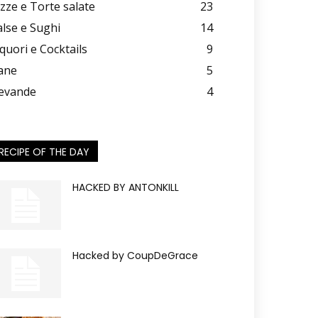
izze e Torte salate
23
alse e Sughi
14
iquori e Cocktails
9
ane
5
evande
4
RECIPE OF THE DAY
HACKED BY ANTONKILL
Hacked by CoupDeGrace