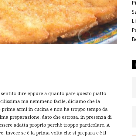
P
S
L
–
P
B
Team_CC
i sentito dire eppure a quanto pare questo piatto
ficilissima ma nemmeno facile, diciamo che la
lle prime armi in cucina e non ha troppo tempo da
ttima preparazione, dato che estrosa, in presenza di
ON
essere adatta proprio perchè troppo particolare. A
 invece se è la prima volta che si prepara c’è il