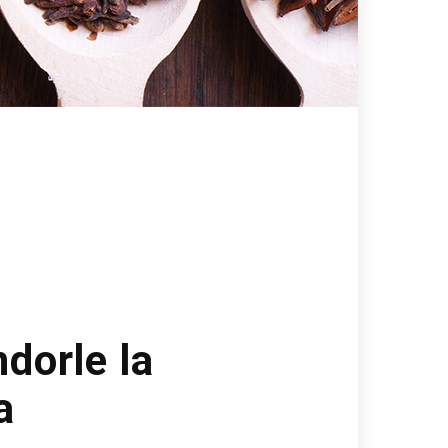
ndorle la
a