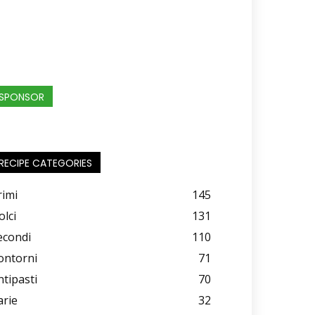
SPONSOR
RECIPE CATEGORIES
rimi
145
olci
131
econdi
110
ontorni
71
ntipasti
70
arie
32