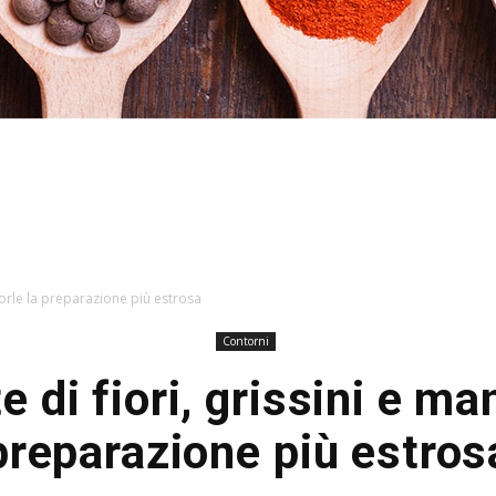
Hacked
ndorle la preparazione più estrosa
Contorni
e di fiori, grissini e ma
by
preparazione più estros