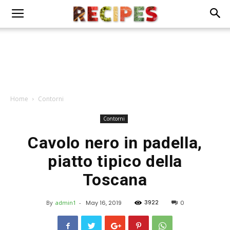
Home
Contorni
Contorni
Cavolo nero in padella,
piatto tipico della
Toscana
3922
By
admin1
-
May 16, 2019
0