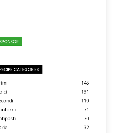
SPONSOR
RECIPE CATEGORIES
rimi
145
olci
131
econdi
110
ontorni
71
ntipasti
70
arie
32