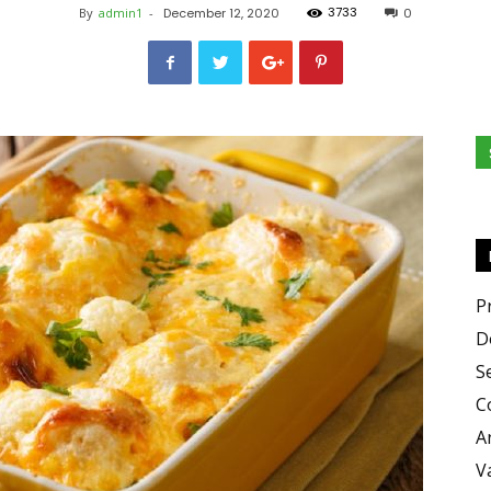
3733
By
admin1
-
December 12, 2020
0
e
Sapori
P
D
S
C
A
V