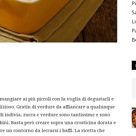
P
S
L
P
B
mangiare ai più piccoli con la voglia di degustarli e
lizioso. Gratin di verdure da affiancare a qualunque
 di indivia, zucca e verdure sono tantissime e sono
ini. Basta però creare sopra una crosticina dorata e
e un contorno da leccarsi i baffi. La ricetta che