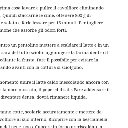
prima cosa lavare e pulire il cavolfiore eliminando
le. Quindi staccarne le cime, ottenere 800 g di
e salata e farle lessare per 15 minuti. Per togliere
imone che assorbe gli odori forti.
ntro un pentolino mettere a scaldare il latte e in un
sarà del tutto sciolto aggiungere la farina dentro il
ante la frusta. Fare il possibile per evitare la
ando avanti con la cottura si sciolgono.
momento unire il latte caldo mescolando ancora con
 la noce moscata, il pepe ed il sale. Fare addensare il
 diventare densa, dovrà rimanere liquida.
aranno cotte, scolarle accuratamente e mettere da
volfiore al suo interno. Ricoprire con la besciamella,
n del pepe, poco. Cuocere in forno preriscaldato a