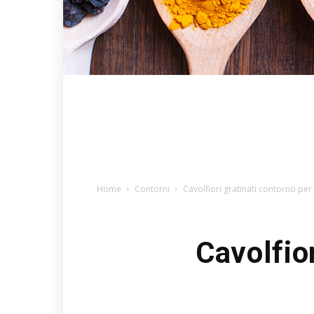
Home
Contorni
Cavolfiori gratinati contorno pe
Cavolfio