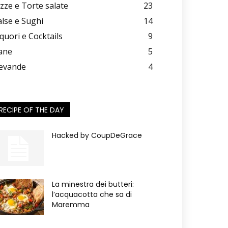
izze e Torte salate
23
alse e Sughi
14
iquori e Cocktails
9
ane
5
evande
4
RECIPE OF THE DAY
Hacked by CoupDeGrace
La minestra dei butteri:
l’acquacotta che sa di
Maremma