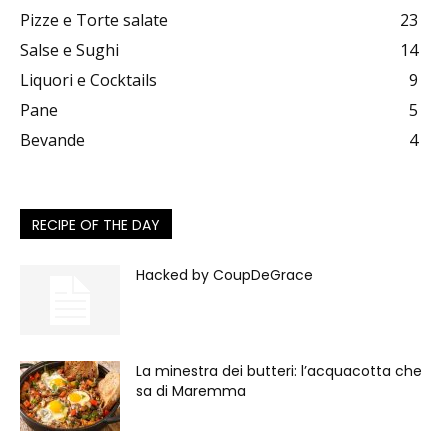
Pizze e Torte salate
23
Salse e Sughi
14
Liquori e Cocktails
9
Pane
5
Bevande
4
RECIPE OF THE DAY
Hacked by CoupDeGrace
La minestra dei butteri: l’acquacotta che
sa di Maremma