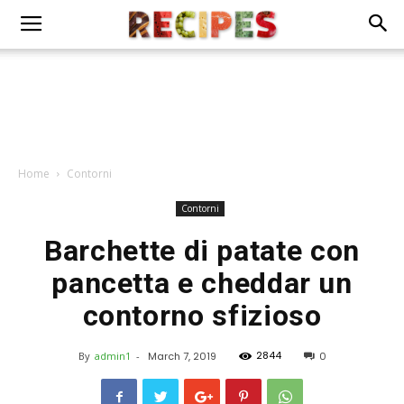
Home
Contorni
Contorni
Barchette di patate con
pancetta e cheddar un
contorno sfizioso
2844
By
admin1
-
March 7, 2019
0