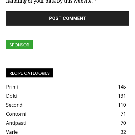
handling of your data by this website.
*
SPONSOR
RECIPE CATEGORIES
Primi
145
Dolci
131
Secondi
110
Contorni
71
Antipasti
70
Varie
32