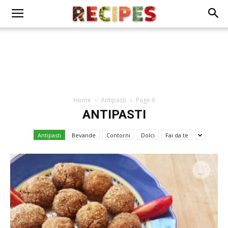
Home
Antipasti
Page 6
ANTIPASTI
Antipasti
Bevande
Contorni
Dolci
Fai da te