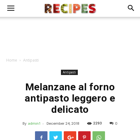
Home
Antipasti
Antipasti
Melanzane al forno
antipasto leggero e
delicato
2293
By
admin1
-
December 24, 2018
0