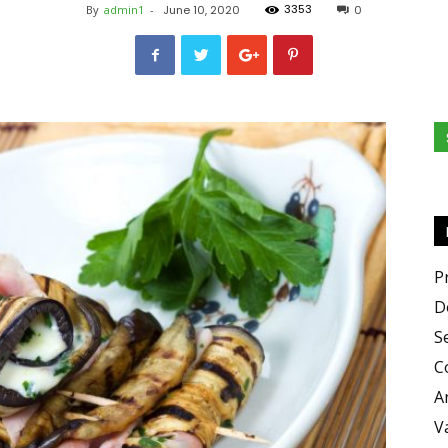
3353
By
admin1
-
June 10, 2020
0
e
Sapori
P
D
S
C
A
V