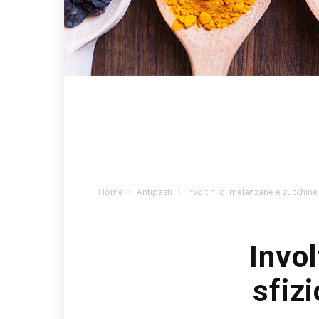
Home
Antipasti
Involtini di melanzane e zucchine
Invol
sfiz