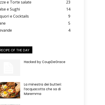
izze e Torte salate
23
alse e Sughi
14
iquori e Cocktails
9
ane
5
evande
4
RECIPE OF THE DAY
Hacked by CoupDeGrace
La minestra dei butteri:
l’acquacotta che sa di
Maremma