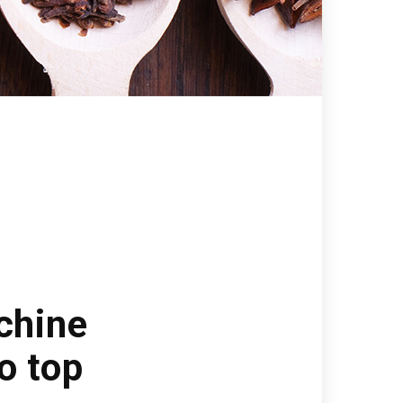
cchine
o top