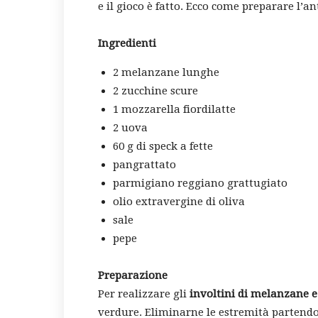
e il gioco è fatto. Ecco come preparare l’a
Ingredienti
2
melanzane
lunghe
2 zucchine scure
1
mozzarella
fiordilatte
2 uova
60 g di speck a fette
pangrattato
parmigiano reggiano grattugiato
olio extravergine di oliva
sale
pepe
Preparazione
Per realizzare gli
involtini di melanzane 
verdure. Eliminarne le estremità partendo d