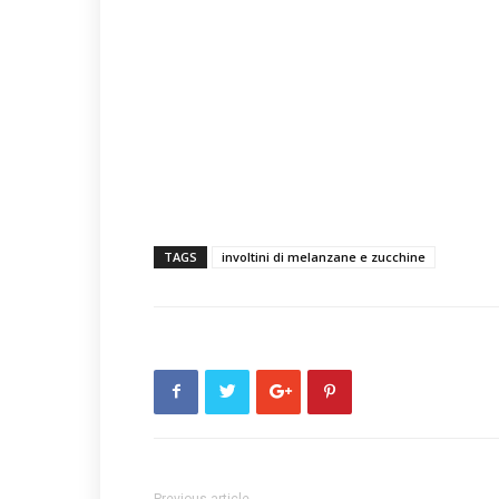
TAGS
involtini di melanzane e zucchine
Previous article