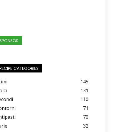
SPONSOR
RECIPE CATEGORIES
rimi
145
olci
131
econdi
110
ontorni
71
ntipasti
70
arie
32