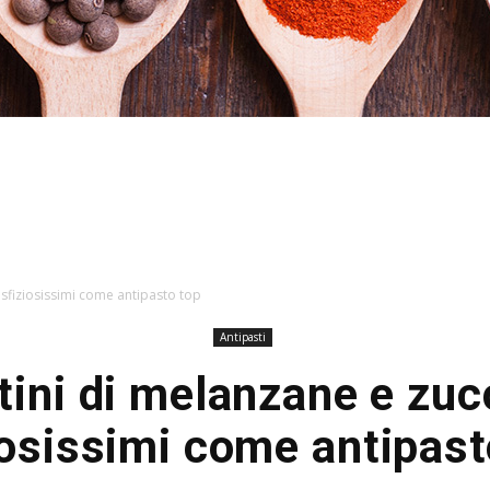
Stefania
 sfiziosissimi come antipasto top
Antipasti
tini di melanzane e zu
Profumi
iosissimi come antipast