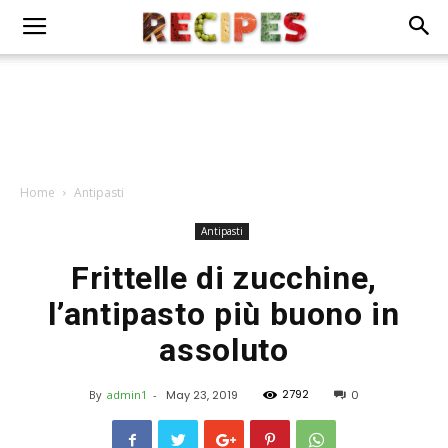
Home
Antipasti
Antipasti
Frittelle di zucchine,
l’antipasto più buono in
assoluto
2792
By
admin1
-
May 23, 2019
0