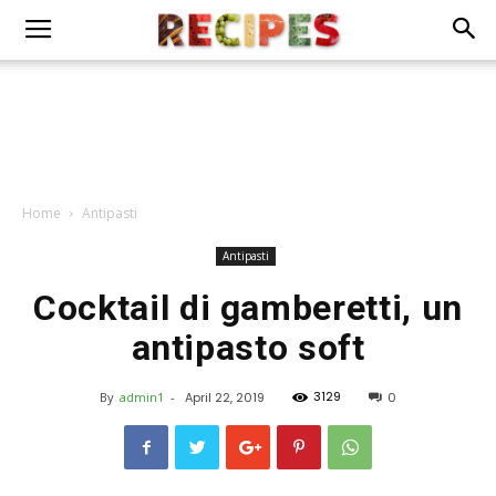
Home
Antipasti
Antipasti
Cocktail di gamberetti, un
antipasto soft
3129
By
admin1
-
April 22, 2019
0