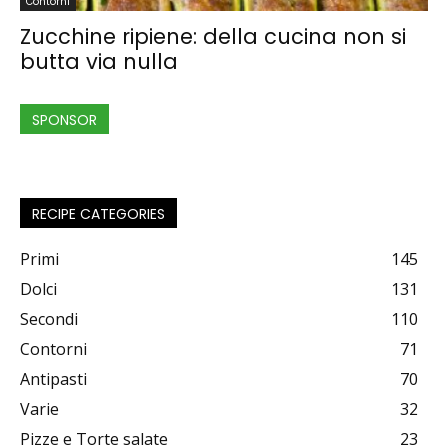
Contorni
Zucchine ripiene: della cucina non si
butta via nulla
SPONSOR
RECIPE CATEGORIES
Primi
145
Dolci
131
Secondi
110
Contorni
71
Antipasti
70
Varie
32
Pizze e Torte salate
23