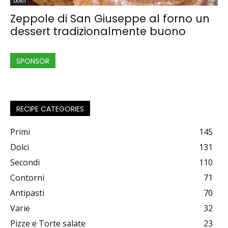
Dolci
Zeppole di San Giuseppe al forno un
dessert tradizionalmente buono
SPONSOR
RECIPE CATEGORIES
Primi
145
Dolci
131
Secondi
110
Contorni
71
Antipasti
70
Varie
32
Pizze e Torte salate
23