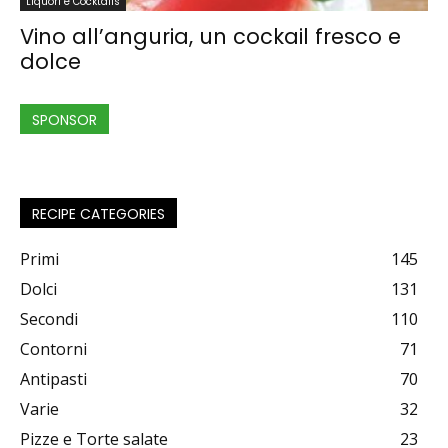
Liquori e Cocktails
Vino all’anguria, un cockail fresco e
dolce
SPONSOR
RECIPE CATEGORIES
Primi
145
Dolci
131
Secondi
110
Contorni
71
Antipasti
70
Varie
32
Pizze e Torte salate
23