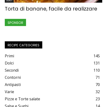
Dolci
Torta di banane, facile da realizzare
SPONSOR
RECIPE CATEGORIES
Primi
145
Dolci
131
Secondi
110
Contorni
71
Antipasti
70
Varie
32
Pizze e Torte salate
23
Salse e Sughi
14