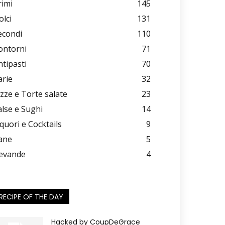
rimi
145
olci
131
econdi
110
ontorni
71
ntipasti
70
arie
32
izze e Torte salate
23
alse e Sughi
14
iquori e Cocktails
9
ane
5
evande
4
RECIPE OF THE DAY
Hacked by CoupDeGrace