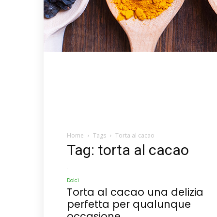
Home
Tags
Torta al cacao
Tag: torta al cacao
Dolci
Torta al cacao una delizia
perfetta per qualunque
occasione