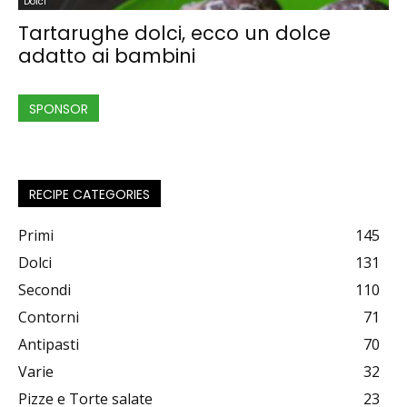
Dolci
Tartarughe dolci, ecco un dolce
adatto ai bambini
SPONSOR
RECIPE CATEGORIES
Primi
145
Dolci
131
Secondi
110
Contorni
71
Antipasti
70
Varie
32
Pizze e Torte salate
23