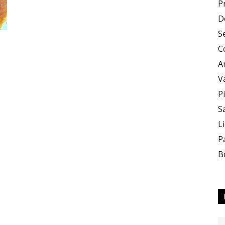
P
D
Zero
S
C
A
V
P
S
X
L
P
B
Zero