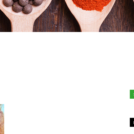
Hacked
by