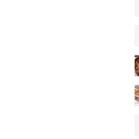
–
Team_CC
ON