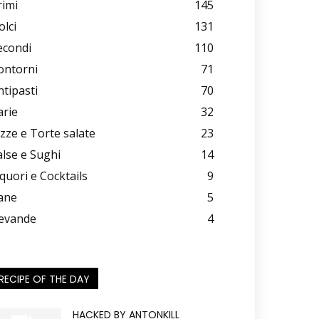
rimi
145
olci
131
econdi
110
ontorni
71
ntipasti
70
arie
32
izze e Torte salate
23
alse e Sughi
14
iquori e Cocktails
9
ane
5
evande
4
RECIPE OF THE DAY
HACKED BY ANTONKILL