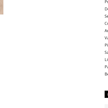
P
D
Zero
S
C
A
V
P
S
X
L
P
B
Zero