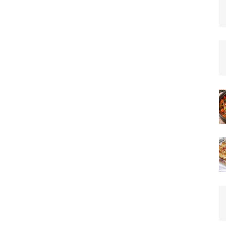
–
Team_CC
ON