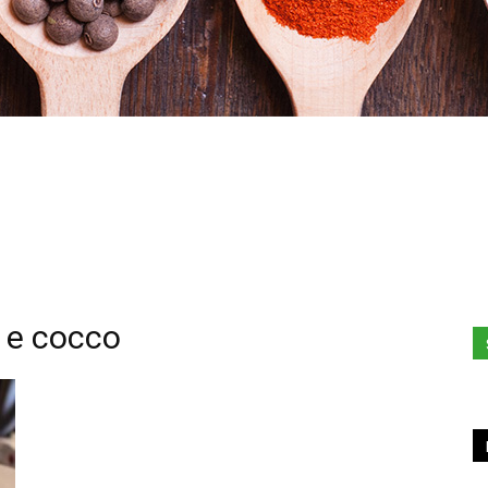
Hacked
 e cocco
by