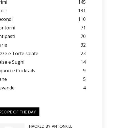
rimi
145
olci
131
econdi
110
ontorni
71
ntipasti
70
arie
32
izze e Torte salate
23
alse e Sughi
14
iquori e Cocktails
9
ane
5
evande
4
RECIPE OF THE DAY
HACKED BY ANTONKILL