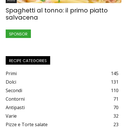
Primi
Spaghetti al tonno: il primo piatto
salvacena
SPONSOR
RECIPE CATEGORIES
Primi
145
Dolci
131
Secondi
110
Contorni
71
Antipasti
70
Varie
32
Pizze e Torte salate
23