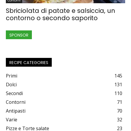
Contorni
Sbriciolata di patate e salsiccia, un
contorno o secondo saporito
SPONSOR
RECIPE CATEGORIES
Primi
145
Dolci
131
Secondi
110
Contorni
71
Antipasti
70
Varie
32
Pizze e Torte salate
23