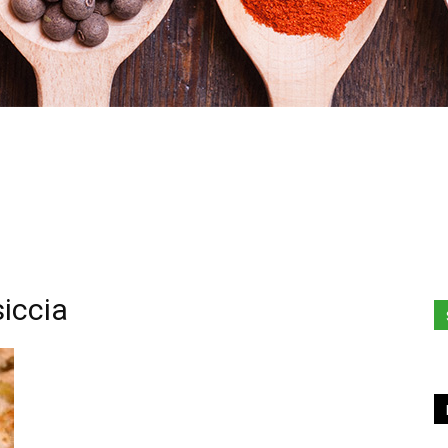
Stefania
siccia
Profumi