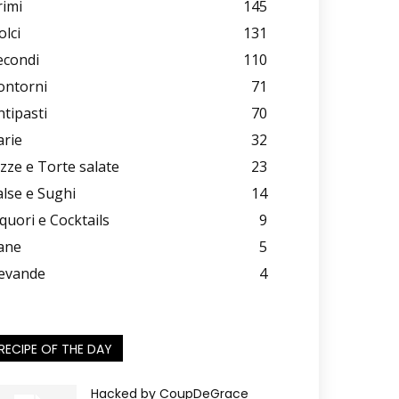
rimi
145
olci
131
econdi
110
ontorni
71
ntipasti
70
arie
32
izze e Torte salate
23
alse e Sughi
14
iquori e Cocktails
9
ane
5
evande
4
RECIPE OF THE DAY
Hacked by CoupDeGrace