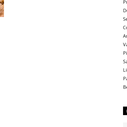
P
D
e
S
C
A
V
P
S
Sapori
L
P
B