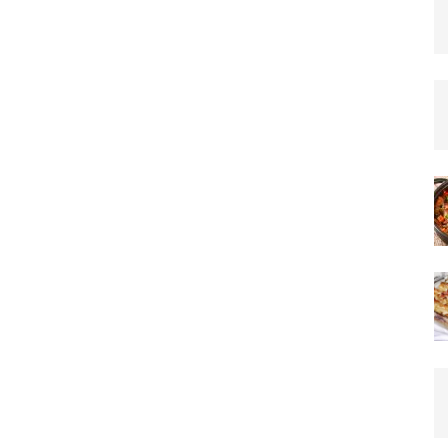
–
Team_CC
ON