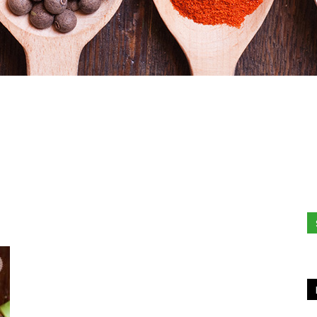
Hacked
by