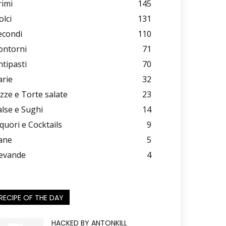
rimi
145
olci
131
econdi
110
ontorni
71
ntipasti
70
arie
32
izze e Torte salate
23
alse e Sughi
14
iquori e Cocktails
9
ane
5
evande
4
RECIPE OF THE DAY
HACKED BY ANTONKILL