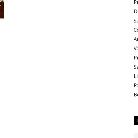
P
D
Zero
S
C
A
V
P
S
X
L
P
B
Zero