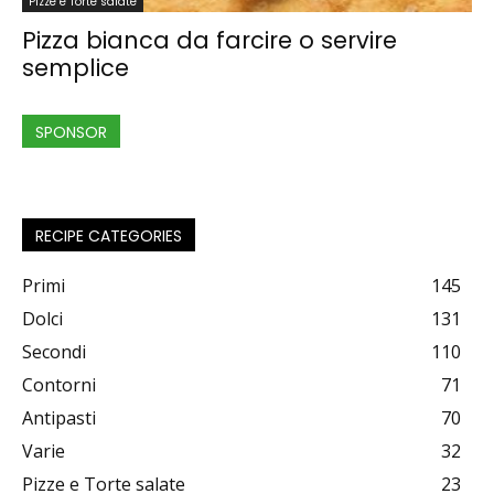
Pizze e Torte salate
Pizza bianca da farcire o servire
semplice
SPONSOR
RECIPE CATEGORIES
Primi
145
Dolci
131
Secondi
110
Contorni
71
Antipasti
70
Varie
32
Pizze e Torte salate
23