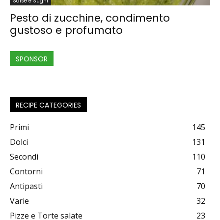
Salse e Sughi
Pesto di zucchine, condimento
gustoso e profumato
SPONSOR
RECIPE CATEGORIES
Primi
145
Dolci
131
Secondi
110
Contorni
71
Antipasti
70
Varie
32
Pizze e Torte salate
23