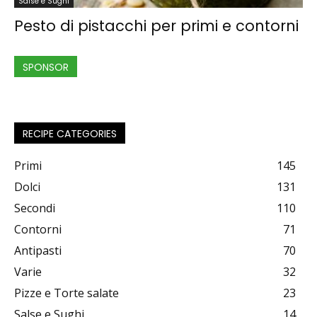
Salse e Sughi
Pesto di pistacchi per primi e contorni
SPONSOR
RECIPE CATEGORIES
Primi
145
Dolci
131
Secondi
110
Contorni
71
Antipasti
70
Varie
32
Pizze e Torte salate
23
Salse e Sughi
14