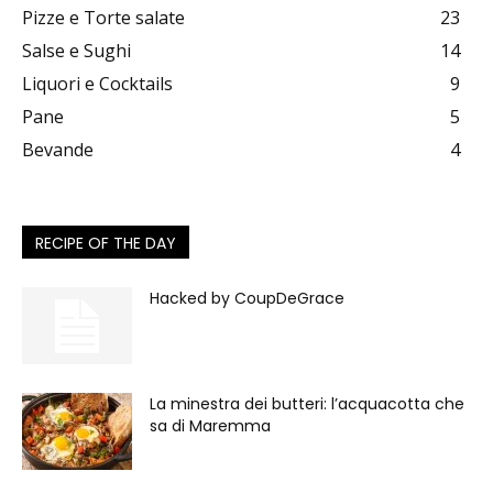
Pizze e Torte salate
23
Salse e Sughi
14
Liquori e Cocktails
9
Pane
5
Bevande
4
RECIPE OF THE DAY
Hacked by CoupDeGrace
La minestra dei butteri: l’acquacotta che
sa di Maremma