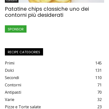
Contorni
Patatine chips classiche uno dei
contorni più desiderati
SPONSOR
RECIPE CATEGORIES
Primi
145
Dolci
131
Secondi
110
Contorni
71
Antipasti
70
Varie
32
Pizze e Torte salate
23