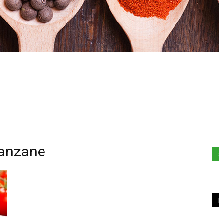
Stefania
lanzane
Profumi