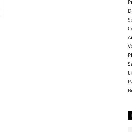
P
D
e
S
C
A
V
P
S
Sapori
L
P
B