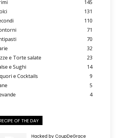
rimi
145
olci
131
econdi
110
ontorni
71
ntipasti
70
arie
32
izze e Torte salate
23
alse e Sughi
14
iquori e Cocktails
9
ane
5
evande
4
RECIPE OF THE DAY
Hacked by CoupDeGrace