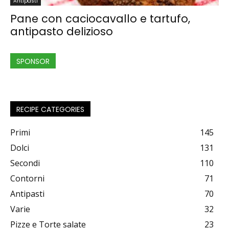
Antipasti
Pane con caciocavallo e tartufo,
antipasto delizioso
SPONSOR
RECIPE CATEGORIES
Primi
145
Dolci
131
Secondi
110
Contorni
71
Antipasti
70
Varie
32
Pizze e Torte salate
23