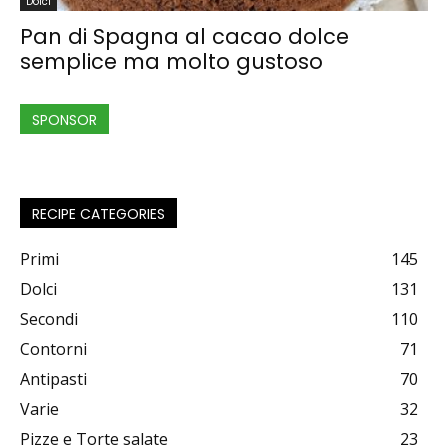
Dolci
Pan di Spagna al cacao dolce
semplice ma molto gustoso
SPONSOR
RECIPE CATEGORIES
Primi
145
Dolci
131
Secondi
110
Contorni
71
Antipasti
70
Varie
32
Pizze e Torte salate
23