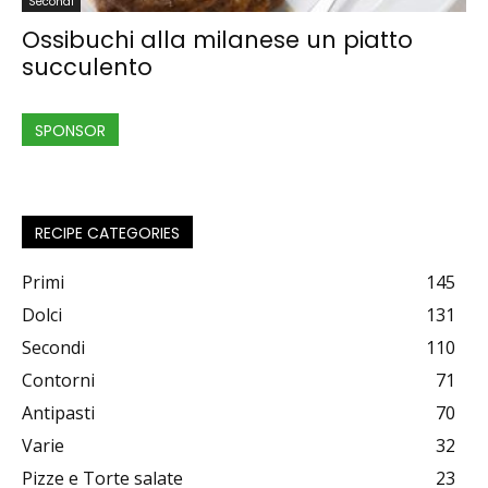
Secondi
Ossibuchi alla milanese un piatto
succulento
SPONSOR
RECIPE CATEGORIES
Primi
145
Dolci
131
Secondi
110
Contorni
71
Antipasti
70
Varie
32
Pizze e Torte salate
23