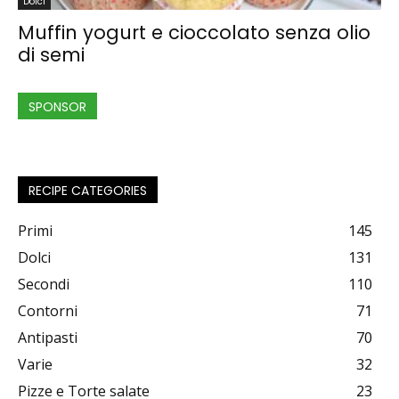
Dolci
Muffin yogurt e cioccolato senza olio
di semi
SPONSOR
RECIPE CATEGORIES
Primi
145
Dolci
131
Secondi
110
Contorni
71
Antipasti
70
Varie
32
Pizze e Torte salate
23