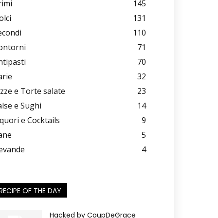
rimi
145
olci
131
econdi
110
ontorni
71
ntipasti
70
arie
32
izze e Torte salate
23
alse e Sughi
14
iquori e Cocktails
9
ane
5
evande
4
RECIPE OF THE DAY
Hacked by CoupDeGrace