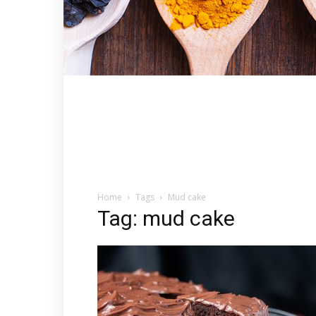
Home
Tags
Mud cake
Tag: mud cake