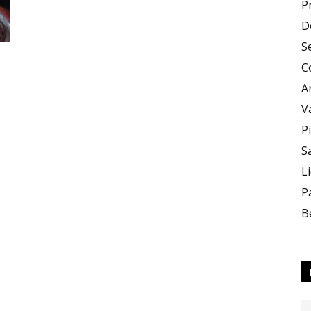
P
D
e
S
C
A
V
P
S
Sapori
L
P
B