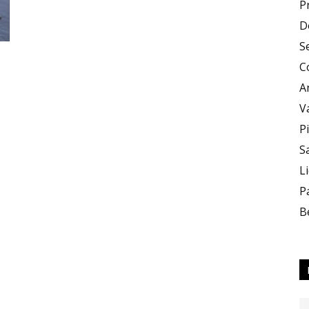
P
D
e
S
C
A
V
P
S
Sapori
L
P
B