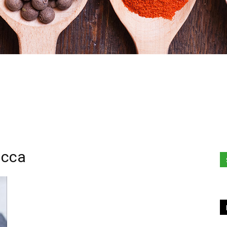
Stefania
ucca
Profumi