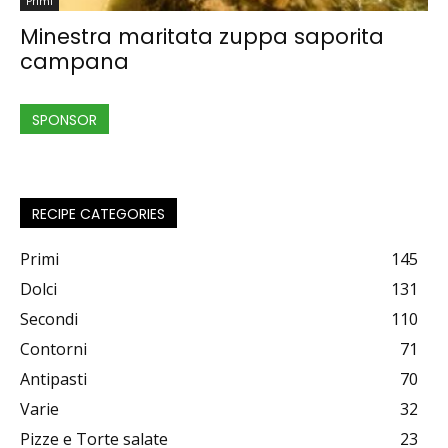
Primi
Minestra maritata zuppa saporita
campana
SPONSOR
RECIPE CATEGORIES
Primi
145
Dolci
131
Secondi
110
Contorni
71
Antipasti
70
Varie
32
Pizze e Torte salate
23