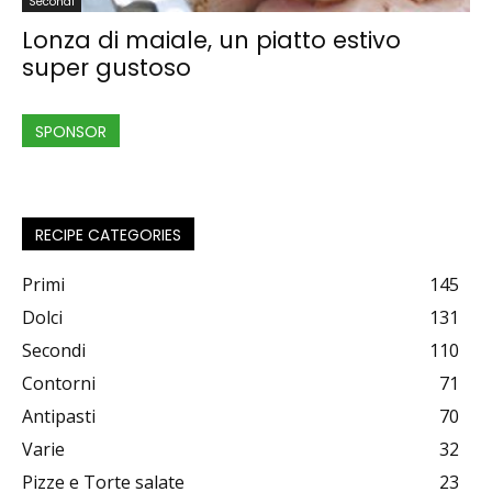
Secondi
Lonza di maiale, un piatto estivo
super gustoso
SPONSOR
RECIPE CATEGORIES
Primi
145
Dolci
131
Secondi
110
Contorni
71
Antipasti
70
Varie
32
Pizze e Torte salate
23