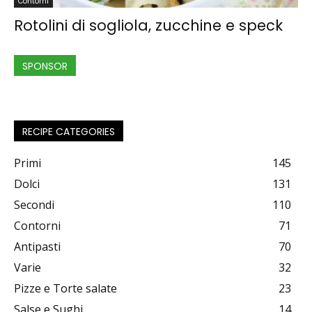
Contorni
Rotolini di sogliola, zucchine e speck
SPONSOR
RECIPE CATEGORIES
Primi
145
Dolci
131
Secondi
110
Contorni
71
Antipasti
70
Varie
32
Pizze e Torte salate
23
Salse e Sughi
14