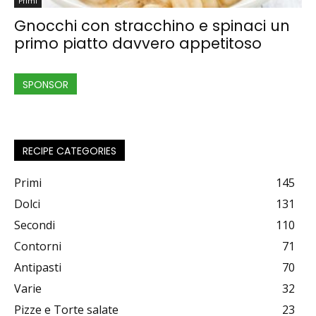
Primi
Gnocchi con stracchino e spinaci un
primo piatto davvero appetitoso
SPONSOR
RECIPE CATEGORIES
Primi
145
Dolci
131
Secondi
110
Contorni
71
Antipasti
70
Varie
32
Pizze e Torte salate
23