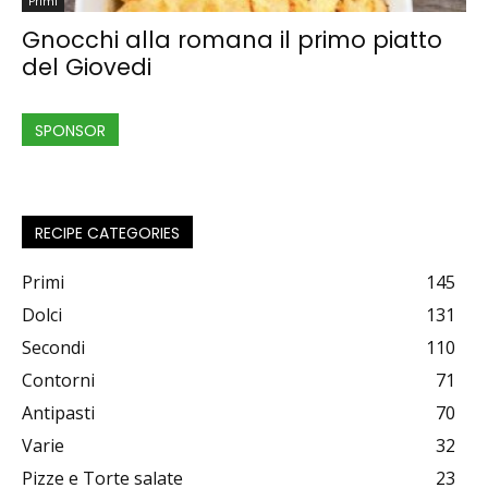
Primi
Gnocchi alla romana il primo piatto
del Giovedi
SPONSOR
RECIPE CATEGORIES
Primi
145
Dolci
131
Secondi
110
Contorni
71
Antipasti
70
Varie
32
Pizze e Torte salate
23