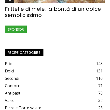
Dolci
Frittelle di mele, la bontà di un dolce
semplicissimo
SPONSOR
RECIPE CATEGORIES
Primi
145
Dolci
131
Secondi
110
Contorni
71
Antipasti
70
Varie
32
Pizze e Torte salate
23