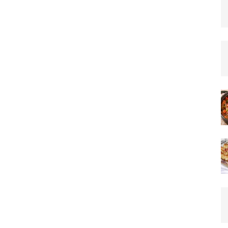
–
Team_CC
ON