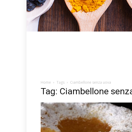
Home
Tags
Ciambellone senza uova
Tag: Ciambellone senz