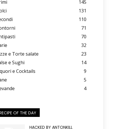
rimi
145
olci
131
econdi
110
ontorni
71
ntipasti
70
arie
32
izze e Torte salate
23
alse e Sughi
14
iquori e Cocktails
9
ane
5
evande
4
RECIPE OF THE DAY
HACKED BY ANTONKILL