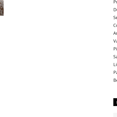
P
D
Zero
S
C
A
V
P
S
X
L
P
B
Zero