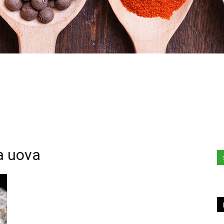
Hacked
a uova
by